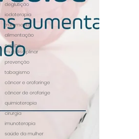
deglutição
iodoterapia
tratamento
alimentação
equipe
multidisciplinar
prevenção
tabagismo
câncer e orofaringe
câncer de orofarige
quimioterapia
cirurgia
imunoterapia
saúde da mulher