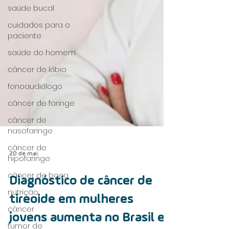
saúde bucal
cuidados para o
paciente
saúde do homem
câncer de lábio
fonoaudiólogo
câncer de faringe
câncer de
nasofaringe
câncer de
hipofaringe
câncer de boca
20 de mai.
nutrição
câncer
Diagnóstico de câncer de
tumor de