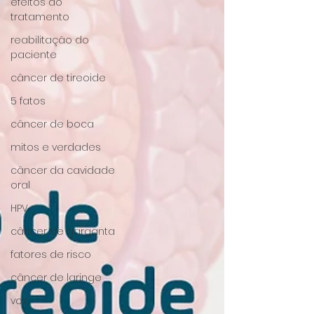
efeitos do
tratamento
reabilitação do
paciente
câncer de tireoide
5 fatos
câncer de boca
mitos e verdades
câncer da cavidade
oral
HPV
câncer de garganta
fatores de risco
câncer de laringe
voz