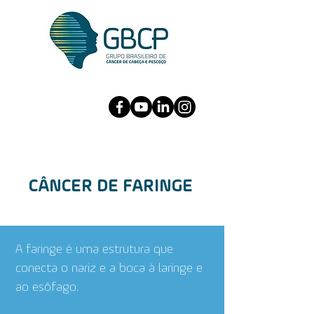
CÂNCER DE FARINGE
A faringe é uma estrutura que
conecta o nariz e a boca à laringe e
ao esôfago.