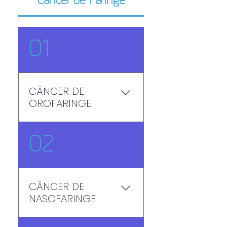
Câncer de Faringe
01
CÂNCER DE
OROFARINGE
Se desenvolve na parte
02
da garganta localizada
atrás da boca, o que
inclui a base da língua,
palato mole, amígdalas
CÂNCER DE
e/ou na parte lateral e
NASOFARINGE
parede posterior da
garganta. As principais