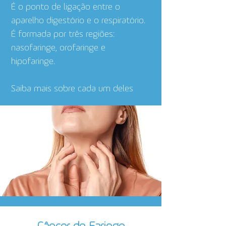
É o ponto de ligação entre o
aparelho digestório e o respiratório.
É formada por três regiões:
nasofaringe, orofaringe e
hipofaringe.
Saiba mais sobre cada um deles