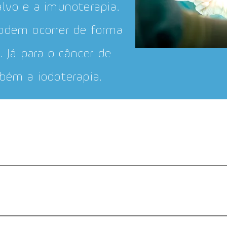
alvo e a imunoterapia.
odem ocorrer de forma
a.
Já para o câncer de
bém a iodoterapia.
rte das vezes, a cirurgia é o tipo de tratamento inici