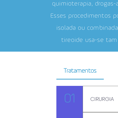
quimioterapia, drogas-
Esses procedimentos p
isolada ou combinad
tireoide usa-se tam
Tratamentos
01
CIRURGIA
Em grande pa