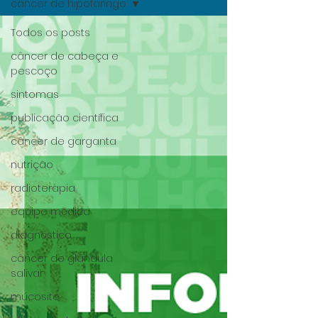
câncer de hipofaringe
Todos os posts
câncer de cabeça e
pescoço
sintomas
publicação científica
câncer de garganta
nutrição
radioterapia
equipe médica
diagnóstico
câncer de glândula
salivar
mucosite