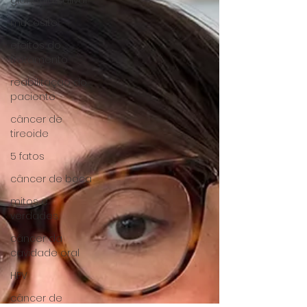
glândula salivar
mucosite
efeitos do
tratamento
reabilitação do
paciente
câncer de
tireoide
5 fatos
câncer de boca
mitos e
verdades
câncer da
cavidade oral
HPV
câncer de