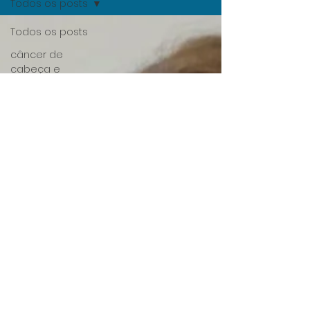
Todos os posts
Todos os posts
câncer de
cabeça e
pescoço
sintomas
publicação
científica
câncer de
garganta
nutrição
radioterapia
equipe médica
diagnóstico
câncer de