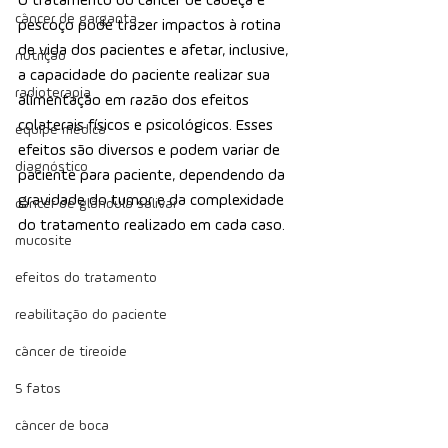
O tratamento do câncer de cabeça e 
câncer de garganta
pescoço pode trazer impactos à rotina 
de vida dos pacientes e afetar, inclusive, 
nutrição
a capacidade do paciente realizar sua 
radioterapia
alimentação em razão dos efeitos 
colaterais físicos e psicológicos. Esses 
equipe médica
efeitos são diversos e podem variar de 
diagnóstico
paciente para paciente, dependendo da 
gravidade do tumor e da complexidade 
câncer de glândula salivar
do tratamento realizado em cada caso.
mucosite
efeitos do tratamento
reabilitação do paciente
câncer de tireoide
5 fatos
câncer de boca