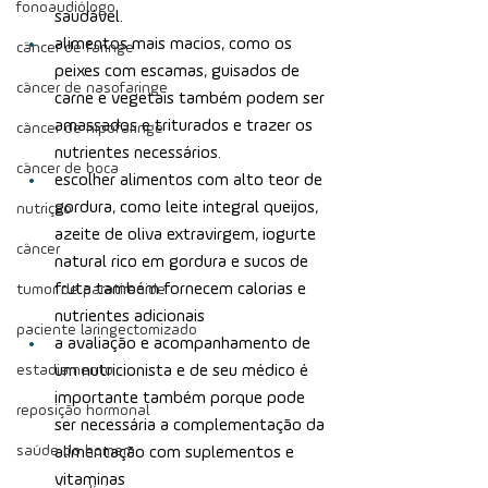
fonoaudiólogo
saudável.
alimentos mais macios, como os 
câncer de faringe
peixes com escamas, guisados de 
câncer de nasofaringe
carne e vegetais também podem ser 
amassados e triturados e trazer os 
câncer de hipofaringe
nutrientes necessários.
câncer de boca
escolher alimentos com alto teor de 
gordura, como leite integral queijos, 
nutrição
azeite de oliva extravirgem, iogurte 
câncer
natural rico em gordura e sucos de 
fruta também fornecem calorias e 
tumor de paratireoide
nutrientes adicionais
paciente laringectomizado
a avaliação e acompanhamento de 
estadiamento
um nutricionista e de seu médico é 
importante também porque pode 
reposição hormonal
ser necessária a complementação da 
saúde do homem
alimentação com suplementos e 
vitaminas