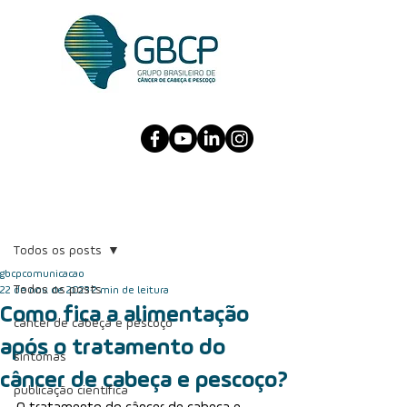
Post
Todos os posts
gbcpcomunicacao
Todos os posts
22 de nov. de 2023
2 min de leitura
Como fica a alimentação
câncer de cabeça e pescoço
após o tratamento do
sintomas
câncer de cabeça e pescoço?
publicação científica