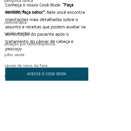
pesquisa clínica
Conheça o nosso Cook Book  
“Faça 
xerostomia
sentido, faça sabor”.
 Nele você encontra 
orientações mais detalhadas sobre o 
radioterapia
assunto e receitas que podem auxiliar na 
saúde mental
alimentação do paciente após o 
tratamento do câncer de cabeça e 
ablação por radiofrequência
pescoço.
julho verde
câncer de seios da face
ACESSE O COOK BOOK
fisioterapia
pesquisa clínica
câncer de cabeça e pescoço
cuidados paliativos
alimentação
efeitos do tratamento
patologia
tecnologia
Ver tudo
Posts Relacionados