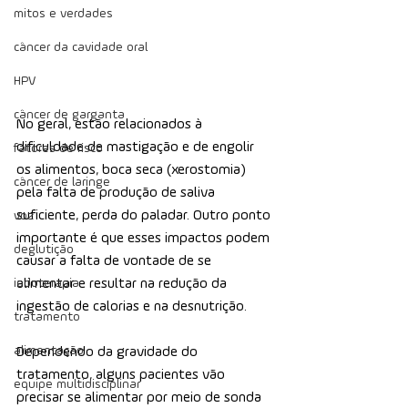
mitos e verdades
câncer da cavidade oral
HPV
câncer de garganta
No geral, estão relacionados à 
dificuldade de mastigação e de engolir 
fatores de risco
os alimentos, boca seca (xerostomia) 
câncer de laringe
pela falta de produção de saliva 
suficiente, perda do paladar. Outro ponto 
voz
importante é que esses impactos podem 
deglutição
causar a falta de vontade de se 
iodoterapia
alimentar e resultar na redução da 
ingestão de calorias e na desnutrição.
tratamento
alimentação
Dependendo da gravidade do 
tratamento, alguns pacientes vão 
equipe multidisciplinar
precisar se alimentar por meio de sonda 