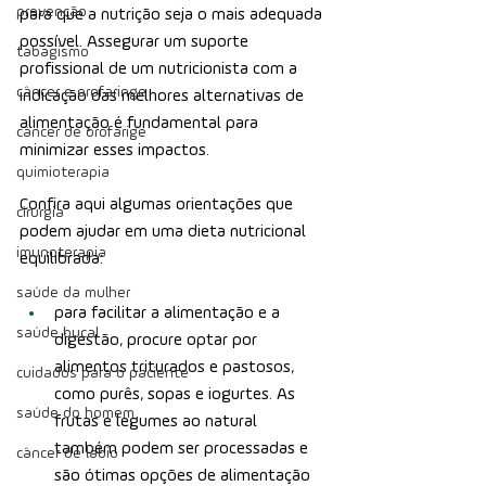
prevenção
para que a nutrição seja o mais adequada 
possível. Assegurar um suporte 
tabagismo
profissional de um nutricionista com a 
câncer e orofaringe
indicação das melhores alternativas de 
alimentação é fundamental para 
câncer de orofarige
minimizar esses impactos.
quimioterapia
Confira aqui algumas orientações que 
cirurgia
podem ajudar em uma dieta nutricional 
imunoterapia
equilibrada:
saúde da mulher
para facilitar a alimentação e a 
saúde bucal
digestão, procure optar por 
alimentos triturados e pastosos, 
cuidados para o paciente
como purês, sopas e iogurtes. As 
saúde do homem
frutas e legumes ao natural 
também podem ser processadas e 
câncer de lábio
são ótimas opções de alimentação 