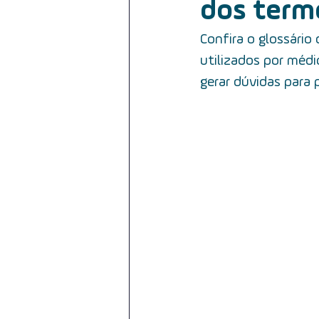
dos termo
reabilitação do paciente
cân
Confira o glossário
utilizados por médi
câncer da cavidade oral
HPV
gerar dúvidas para p
iodoterapia
tratamento
câncer e orofaringe