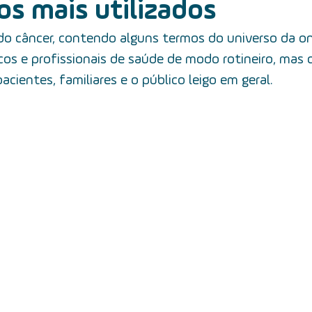
s mais utilizados
cer de tireoide
5 fatos
câncer de boca
mitos e ver
 do câncer, contendo alguns termos do universo da on
cos e profissionais de saúde de modo rotineiro, mas
câncer de garganta
fatores de risco
câncer de lari
acientes, familiares e o público leigo em geral.
alimentação
equipe multidisciplinar
prevenção
t