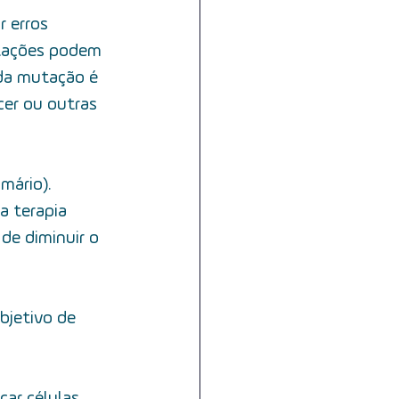
 erros 
utações podem 
oda mutação é 
er ou outras 
mário). 
a terapia 
de diminuir o 
jetivo de 