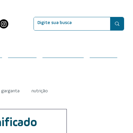
EVENTOS
SEJA MEMBRO
CONTATO
e garganta
nutrição
efeitos do tratamento
nificado