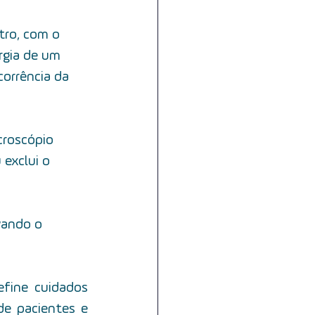
tro, com o 
urgia de um 
corrência da 
croscópio 
 exclui o 
vando o 
fine cuidados 
e pacientes e 