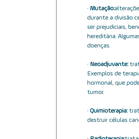
·         
Mutação:
 alteraçõ
durante a divisão c
ser prejudiciais, 
hereditária. Algum
doenças.
·         
Neoadjuvante: 
tra
Exemplos de terapia
hormonal, que podem
tumor.
·         
Quimioterapia: 
tra
destruir células ca