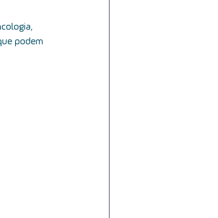
dades
cologia, 
 que podem 
nge
voz
deglutição
abagismo