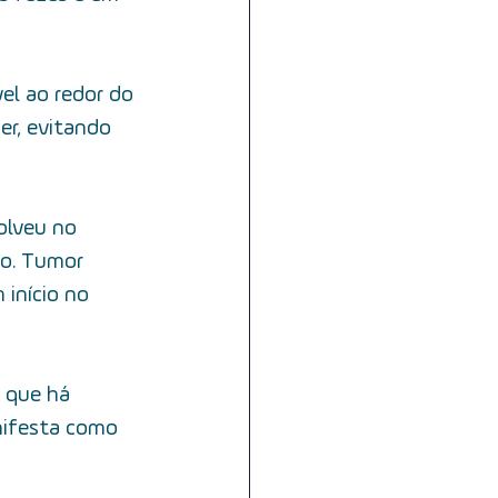
el ao redor do 
er, evitando 
olveu no 
mo. Tumor 
início no 
 que há 
nifesta como 