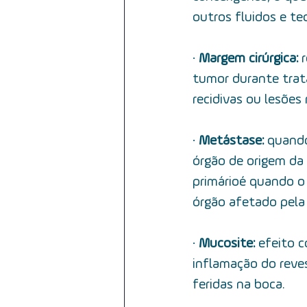
outros fluidos e te
·         
Margem cirúrgica:  
tumor durante trata
recidivas ou lesões 
·         
Metástase: 
quando
órgão de origem da
primário é quando o
órgão afetado pela
·         
Mucosite: 
efeito c
inflamação  do rev
feridas na boca.