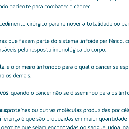
rio paciente para combater o câncer.
cedimento cirúrgico para remover a totalidade ou part
uras que fazem parte do sistema linfoide periférico,
nsáveis pela resposta imunológica do corpo.
a: 
é o primeiro linfonodo para o qual o câncer se esp
ra os demais.
vos: 
quando o câncer não se disseminou para os linf
is:
 proteínas ou outras moléculas produzidas por cél
 diferença é que são produzidas em maior quantidade 
 permite que sejam encontradas no sangue, urina, na