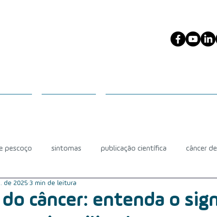
ESCOÇO
PACIENTES
PROFISSIONAIS DA SAÚDE
 e pescoço
sintomas
publicação científica
câncer d
n. de 2025
3 min de leitura
diagnóstico
câncer de glândula salivar
mucosite
 do câncer: entenda o sig