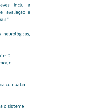
es. Inclui a 
, avaliação e 
ais.”
neurológicas, 
te. O 
or, o 
ara combater 
a o sistema 