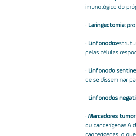
imunológico do próp
·         
Laringectomia: 
pro
·         
Linfonodo:
 estrut
pelas células respo
·         
Linfonodo sentinel
de se disseminar pa
·         
Linfonodos negati
·         
Marcadores tumora
ou cancerígenas.  A
cancerígenas, o que