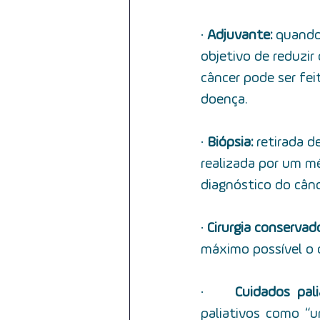
·         
Adjuvante:
  quand
objetivo de reduzir 
câncer pode ser fei
doença.
·         
Biópsia: 
retirada d
 realizada por um m
diagnóstico do cânc
·         
Cirurgia conservad
máximo possível o 
·         
Cuidados pali
paliativos como “u