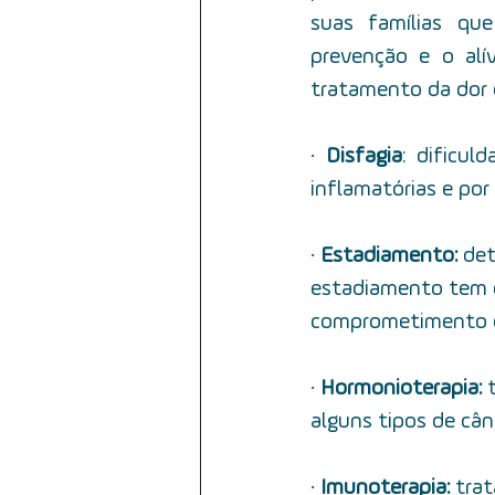
suas famílias que
prevenção e o alív
tratamento da dor e
·  
Disfagia
: dificul
inflamatórias e por 
·         
Estadiamento: 
det
estadiamento tem c
comprometimento d
·         
Hormonioterapia:
 
alguns tipos de câ
·         
Imunoterapia:
  tr