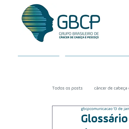
SOBRE O GBCP
CÂNCER DE CABEÇA E P
Todos os posts
câncer de cabeça
gbcpcomunicacao
13 de ja
radioterapia
equipe médica
Glossário