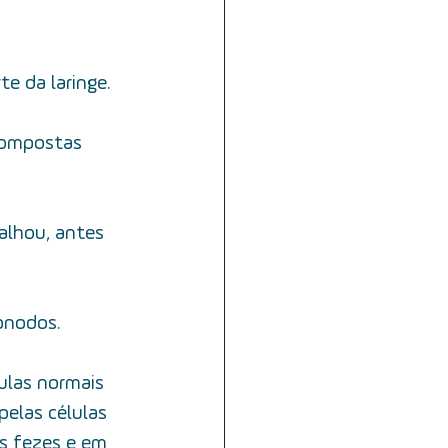
e da laringe.
 compostas 
alhou, antes 
onodos.
ulas normais 
pelas células 
s fezes e em 