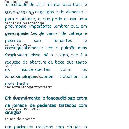
fonoaudiólogo
 dificuldade de se alimentar pela boca e 
corre riscos de engasgos e do alimento ir 
câncer de faringe
para o pulmão, o que pode causar uma 
câncer de nasofaringe
pneumonia. Importante lembrar que, em 
geral, pacientes de câncer de cabeça e 
câncer de hipofaringe
pescoço são fumantes e 
câncer de boca
consequentemente tem o pulmão mais 
frágil. Além disso, há o trismo, que é a 
nutrição
redução da abertura de boca que tanto 
câncer
os fisioterapeutas como os 
tumor de paratireoide
fonoaudiólogos podem trabalhar na 
reabilitação.
paciente laringectomizado
estadiamento
Em que momento, o fonoaudiólogo entra 
na jornada de pacientes tratados com 
reposição hormonal
cirurgia?
saúde do homem
Em pacientes tratados com cirurgia, o 