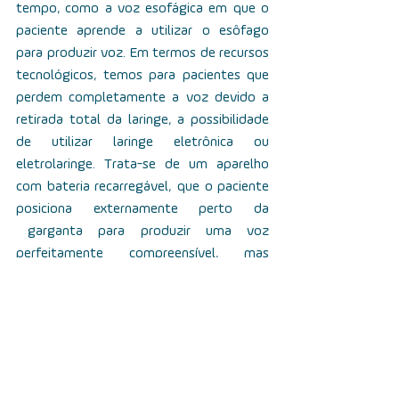
tempo, como  a voz esofágica em  que o 
paciente aprende a utilizar o esôfago 
para produzir voz. Em termos de recursos 
tecnológicos, temos para pacientes que 
perdem completamente a voz devido a 
retirada total da laringe, a possibilidade 
de utilizar laringe eletrônica ou 
eletrolaringe. Trata-se de um aparelho 
com bateria recarregável,  que o paciente 
posiciona externamente perto da 
 garganta para produzir uma voz 
perfeitamente compreensível, mas 
totalmente diferente da voz humana. 
Outra possibilidade são as próteses 
fonatórias, colocadas cirurgicamente, uma 
possibilidade para casos de pacientes que 
perderam a laringe.