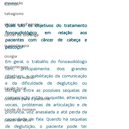
prevenção
Center:
tabagismo
câncer e orofaringe
Quais são os objetivos do tratamento 
fonoaudiológico em relação aos 
câncer de orofarige
pacientes com câncer de cabeça e 
quimioterapia
pescoço?
cirurgia
Em geral, o trabalho do fonoaudiólogo 
imunoterapia
tem, principalmente, dois grandes 
objetivos, a reabilitação da comunicação 
saúde da mulher
e da dificuldade de deglutição ou 
saúde bucal
disfagia. Entre as possíveis sequelas de 
comunicação estão rouquidão, alterações 
cuidados para o paciente
vocais,  problemas de articulação e de 
saúde do homem
pronúncia, voz anasalada e até perda da 
capacidade de fala. Quando há sequelas 
câncer de lábio
de deglutição, o paciente pode ter 