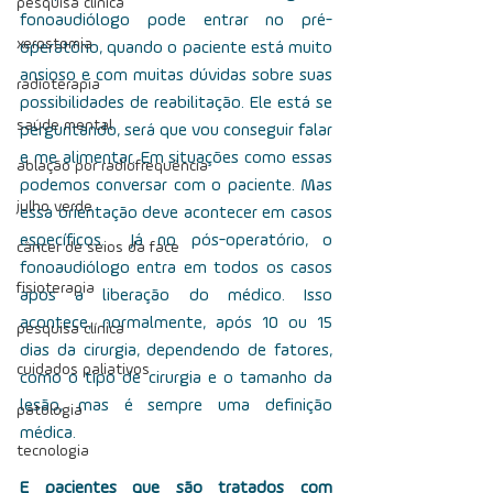
pesquisa clínica
fonoaudiólogo pode entrar no pré-
xerostomia
operatório, quando o paciente está muito 
ansioso e com muitas dúvidas sobre suas 
radioterapia
possibilidades de reabilitação.  Ele está se 
saúde mental
perguntando, será que vou conseguir falar 
e me alimentar. Em situações como essas 
ablação por radiofrequência
podemos conversar com o paciente. Mas 
julho verde
essa orientação deve acontecer em casos 
específicos.  Já no pós-operatório, o 
câncer de seios da face
fonoaudiólogo entra em todos os casos 
fisioterapia
após a liberação do médico. Isso 
acontece, normalmente, após 10 ou 15 
pesquisa clínica
dias da cirurgia, dependendo de fatores, 
cuidados paliativos
como o tipo de cirurgia e o tamanho da 
lesão, mas é sempre uma definição 
patologia
médica.
tecnologia
E pacientes que são tratados com 