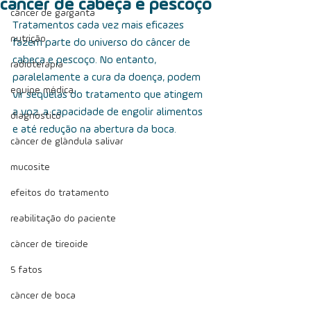
câncer de cabeça e pescoço
câncer de garganta
Tratamentos cada vez mais eficazes 
nutrição
fazem parte do universo do câncer de 
cabeça e pescoço. No entanto, 
radioterapia
paralelamente a cura da doença, podem 
equipe médica
vir sequelas do tratamento que atingem 
a voz, a capacidade de engolir alimentos 
diagnóstico
e até redução na abertura da boca.
câncer de glândula salivar
mucosite
efeitos do tratamento
reabilitação do paciente
câncer de tireoide
5 fatos
câncer de boca