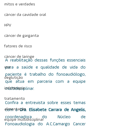
mitos e verdades
câncer da cavidade oral
HPV
câncer de garganta
fatores de risco
câncer de laringe
A reabilitação dessas funções essenciais 
voz
para a saúde e qualidade de vida do 
paciente é trabalho do fonoaudiólogo, 
deglutição
que atua em parceria com a equipe 
iodoterapia
multidisciplinar. 
tratamento
Confira a entrevista sobre esses temas 
alimentação
com a 
Dra. Elisabete Carrara de Angelis, 
coordenadora do Núcleo de 
equipe multidisciplinar
Fonoaudiologia do A.C.Camargo Cancer 