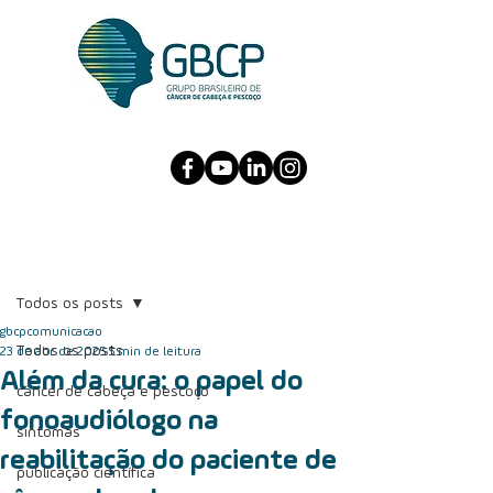
Post
Todos os posts
gbcpcomunicacao
Todos os posts
23 de abr. de 2025
5 min de leitura
Além da cura: o papel do
câncer de cabeça e pescoço
fonoaudiólogo na
sintomas
reabilitação do paciente de
publicação científica