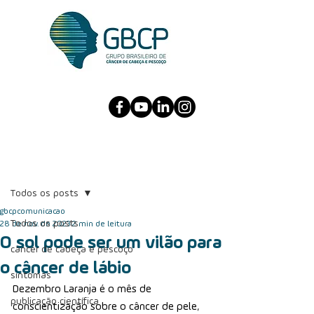
Post
Todos os posts
gbcpcomunicacao
Todos os posts
28 de nov. de 2023
2 min de leitura
O sol pode ser um vilão para
câncer de cabeça e pescoço
o câncer de lábio
sintomas
Dezembro Laranja é o mês de 
publicação científica
conscientização sobre o câncer de pele, 