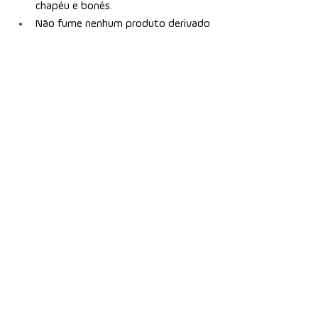
chapéu e bonés.
Não fume nenhum produto derivado 
do tabaco (cigarro, narguilé, charuto, 
cachimbo, cigarro de palha)
Bebidas alcoólicas devem ser 
consumidas com moderação
câncer de boca
câncer de lábio
prevenção
Ver tudo
Posts Relacionados