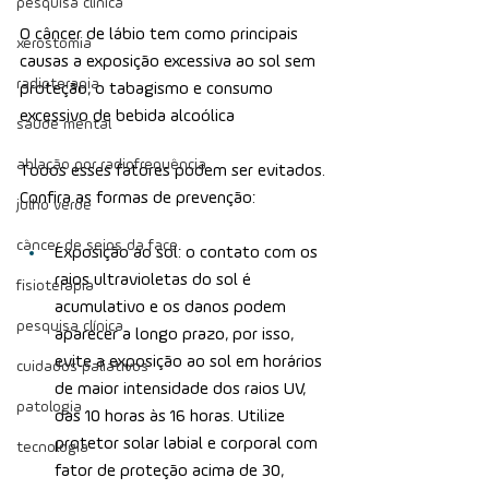
pesquisa clínica
O câncer de lábio tem como principais 
xerostomia
causas a exposição excessiva ao sol sem 
radioterapia
proteção, o tabagismo e consumo 
excessivo de bebida alcoólica
saúde mental
ablação por radiofrequência
Todos esses fatores podem ser evitados. 
Confira as formas de prevenção:
julho verde
câncer de seios da face
Exposição ao sol: o contato com os 
raios ultravioletas do sol é 
fisioterapia
acumulativo e os danos podem 
pesquisa clínica
aparecer a longo prazo, por isso, 
evite a exposição ao sol em horários 
cuidados paliativos
de maior intensidade dos raios UV, 
patologia
das 10 horas às 16 horas. Utilize 
protetor solar labial e corporal com 
tecnologia
fator de proteção acima de 30, 