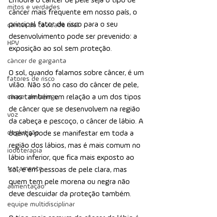
Embora o câncer de pele seja o tipo de 
mitos e verdades
câncer mais frequente em nosso país, o 
principal fator de risco para o seu 
câncer da cavidade oral
desenvolvimento pode ser prevenido: a 
HPV
exposição ao sol sem proteção.
câncer de garganta
O sol, quando falamos sobre câncer, é um 
fatores de risco
vilão. Não só no caso do câncer de pele, 
câncer de laringe
mas também em relação a um dos tipos 
de câncer que se desenvolvem na região 
voz
da cabeça e pescoço, o câncer de lábio. A 
deglutição
doença pode se manifestar em toda a 
região dos lábios, mas é mais comum no 
iodoterapia
lábio inferior, que fica mais exposto ao 
tratamento
sol, e em pessoas de pele clara, mas 
quem tem pele morena ou negra não 
alimentação
deve descuidar da proteção também.
equipe multidisciplinar