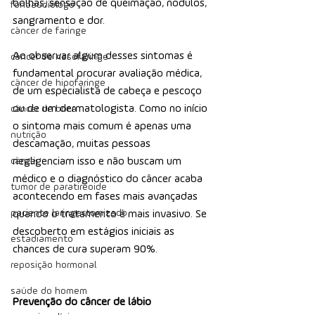
bolhas, sensação de queimação, nódulos, 
fonoaudiólogo
sangramento e dor.
câncer de faringe
Ao observar algum desses sintomas é 
câncer de nasofaringe
fundamental procurar avaliação médica, 
câncer de hipofaringe
de um especialista de cabeça e pescoço 
ou de um dermatologista. Como no início 
câncer de boca
o sintoma mais comum é apenas uma 
nutrição
descamação, muitas pessoas 
câncer
negligenciam isso e não buscam um 
médico e o diagnóstico do câncer acaba 
tumor de paratireoide
acontecendo em fases mais avançadas 
paciente laringectomizado
quando o tratamento é mais invasivo. Se 
descoberto em estágios iniciais as 
estadiamento
chances de cura superam 90%.
reposição hormonal
saúde do homem
Prevenção do câncer de lábio