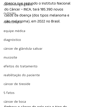
doença que segundo o Instituto Nacional 
câncer de garganta
do Câncer – INCA, terá 185.390 novos 
nutrição
casos da doença (dos tipos melanoma e 
não melanoma), em 2022 no Brasil. 
radioterapia
equipe médica
diagnóstico
câncer de glândula salivar
mucosite
efeitos do tratamento
reabilitação do paciente
câncer de tireoide
5 fatos
câncer de boca