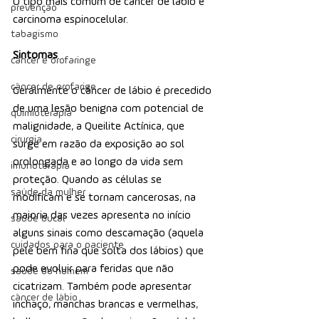
O tipo mais comum de câncer de lábio é 
prevenção
carcinoma espinocelular.
tabagismo
Sintomas
câncer e orofaringe
câncer de orofarige
Geralmente o câncer de lábio é precedido 
de uma lesão benigna com potencial de 
quimioterapia
malignidade, a Queilite Actínica, que 
cirurgia
surge em razão da exposição ao sol 
prolongada e ao longo da vida sem 
imunoterapia
proteção. Quando as células se 
saúde da mulher
modificam e se tornam cancerosas, na 
maioria das vezes apresenta no início 
saúde bucal
alguns sinais como descamação (aquela 
cuidados para o paciente
pele bem fina que solta dos lábios) que 
pode evoluir para feridas que não 
saúde do homem
cicatrizam. Também pode apresentar 
câncer de lábio
inchaço, manchas brancas e vermelhas, 