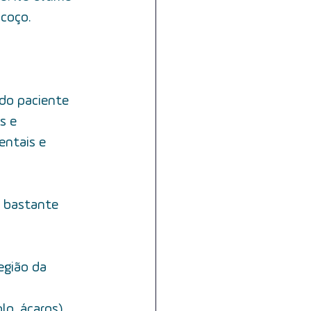
scoço.
 do paciente 
s e 
ntais e 
r bastante
lo, ácaros)