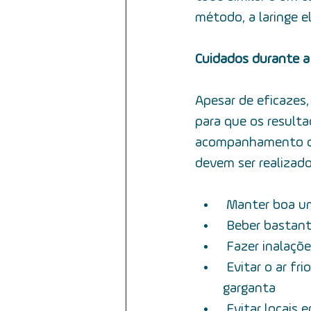
método, a laringe e
Cuidados durante a 
Apesar de eficazes,
para que os resulta
acompanhamento da 
devem ser realizad
 Manter boa u
 Beber bastant
 Fazer inalaç
 Evitar o ar frio e fazer uso de roupas e acessórios para proteger a região da 
garganta
 Evitar locais