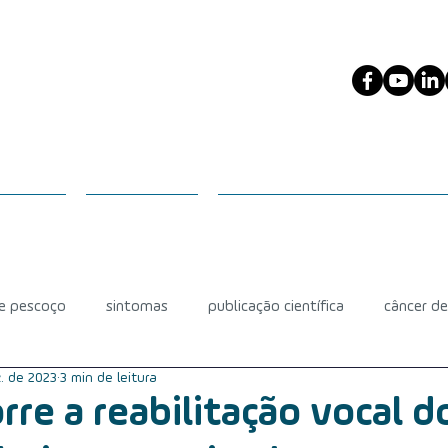
ESCOÇO
PACIENTES
PROFISSIONAIS DA SAÚDE
 e pescoço
sintomas
publicação científica
câncer d
. de 2023
3 min de leitura
diagnóstico
câncer de glândula salivar
mucosite
re a reabilitação vocal d