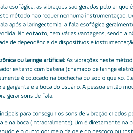
fala esofágica, as vibrações são geradas pelo ar que é
 Este método não requer nenhuma instrumentação. Do
 fala após a laringectomia, a fala esofágica geralment
endida. No entanto, tem várias vantagens, sendo a 
dade de dependência de dispositivos e instrumentaçã
rônica ou laringe artificial: 
As vibrações neste método
ador externo com bateria (chamado de laringe eletrô
malmente é colocado na bochecha ou sob o queixo. Ele
 a garganta e a boca do usuário. A pessoa então mod
a gerar sons de fala. 
ncipais para conseguir os sons de vibração criados p
nta e na boca (intraoralmente). Um é diretamente na 
anudo e o outro por meio da pele do pescoço ou rost