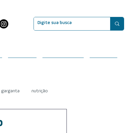
EVENTOS
SEJA MEMBRO
CONTATO
e garganta
nutrição
efeitos do tratamento
o