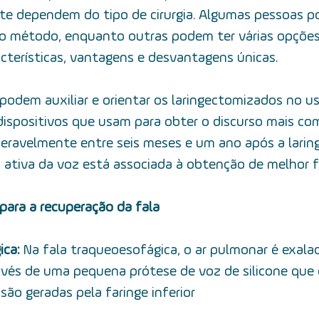
te dependem do tipo de cirurgia. Algumas pessoas p
co método, enquanto outras podem ter várias opções
terísticas, vantagens e desvantagens únicas. 
podem auxiliar e orientar os laringectomizados no 
ispositivos que usam para obter o discurso mais com
deravelmente entre seis meses e um ano após a larin
ão ativa da voz está associada à obtenção de melhor f
para a recuperação da fala 
ca: 
Na fala traqueoesofágica, o ar pulmonar é exala
avés de uma pequena prótese de voz de silicone que 
 são geradas pela faringe inferior