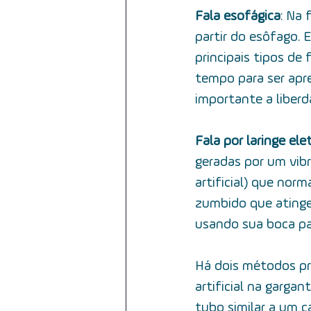
Fala esofágica
: Na 
partir do esôfago.
principais tipos de
tempo para ser apr
importante a liber
Fala por laringe elet
geradas por um vibr
artificial) que nor
zumbido que atinge
usando sua boca par
Há dois métodos pri
artificial na garga
tubo similar a um c