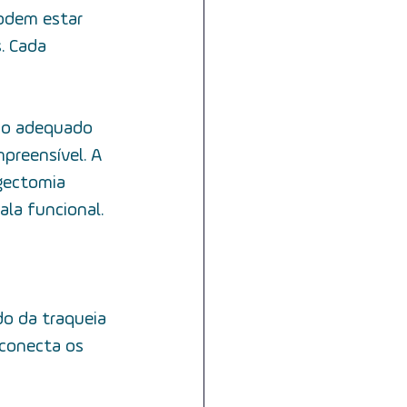
odem estar 
. Cada 
uso adequado 
preensível. A 
gectomia 
ala funcional.
do da traqueia 
conecta os 