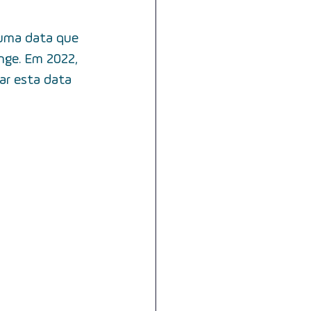
dades
 uma data que 
nge. Em 2022, 
nge
voz
deglutição
ar esta data 
abagismo