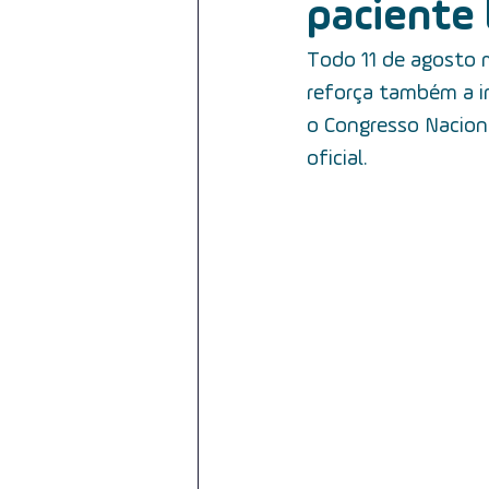
paciente
reabilitação do paciente
cân
Todo 11 de agosto 
reforça também a im
câncer da cavidade oral
HPV
o Congresso Naciona
oficial.
iodoterapia
tratamento
câncer e orofaringe