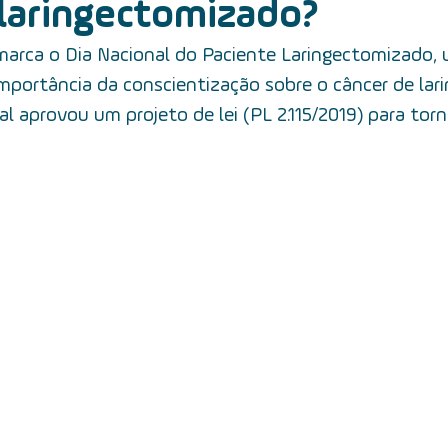
 laringectomizado?
cer de tireoide
5 fatos
câncer de boca
mitos e ver
marca o Dia Nacional do Paciente Laringectomizado,
portância da conscientização sobre o câncer de lari
câncer de garganta
fatores de risco
câncer de lari
l aprovou um projeto de lei (PL 2.115/2019) para torn
alimentação
equipe multidisciplinar
prevenção
t