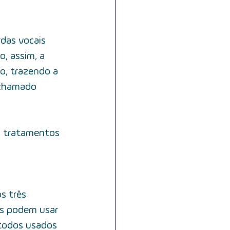
das vocais 
, assim, a 
ão, trazendo a 
 chamado 
m tratamentos 
s três 
as podem usar 
todos usados 