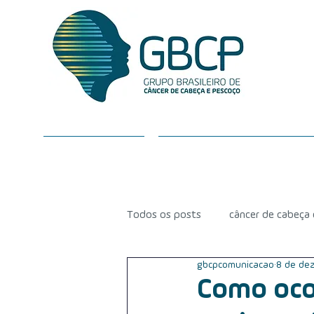
SOBRE O GBCP
CÂNCER DE CABEÇA E P
Todos os posts
câncer de cabeça
gbcpcomunicacao
8 de dez
radioterapia
equipe médica
Como ocor