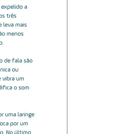
 expelido a 
s três 
e leva mais 
não menos 
o.
 de fala são 
nica ou 
 vibra um 
ifica o som 
or uma laringe 
boca por um 
o. No último 