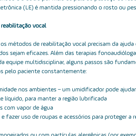
letrônica (LE) é mantida pressionando o rosto ou pe
reabilitação vocal
 os métodos de reabilitação vocal precisam da ajuda
dos sejam eficazes. Além das terapias fonoaudióloga
equipe multidisciplinar, alguns passos são fundame
os pelo paciente constantemente:
midade nos ambientes – um umidificador pode ajuda
e líquido, para manter a região lubrificada
ões com vapor de água
 empoeirados ou com partículas alergênicas (por exemp