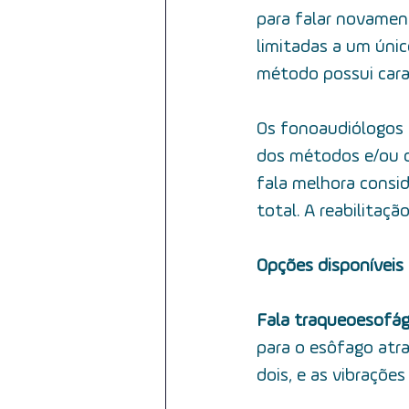
para falar novamen
limitadas a um úni
método possui carac
Os fonoaudiólogos 
dos métodos e/ou d
fala melhora consi
total. A reabilitaç
Opções disponíveis 
Fala traqueoesofági
para o esôfago atr
dois, e as vibrações