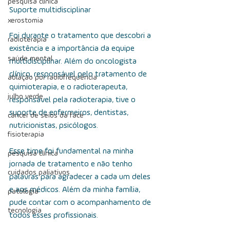
pesquisa clínica
Suporte multidisciplinar
xerostomia
Foi durante o tratamento que descobri a 
radioterapia
existência e a importância da equipe 
saúde mental
multidisciplinar. Além do oncologista 
clínico, responsável pelo tratamento de 
ablação por radiofrequência
quimioterapia, e o radioterapeuta, 
julho verde
responsável pela radioterapia, tive o 
suporte de enfermeiros, dentistas, 
câncer de seios da face
nutricionistas, psicólogos. 
fisioterapia
Esse time foi fundamental na minha 
pesquisa clínica
jornada de tratamento e não tenho 
cuidados paliativos
palavras para agradecer a cada um deles 
e aos médicos. Além da minha família, 
patologia
pude contar com o acompanhamento de 
tecnologia
todos esses profissionais.