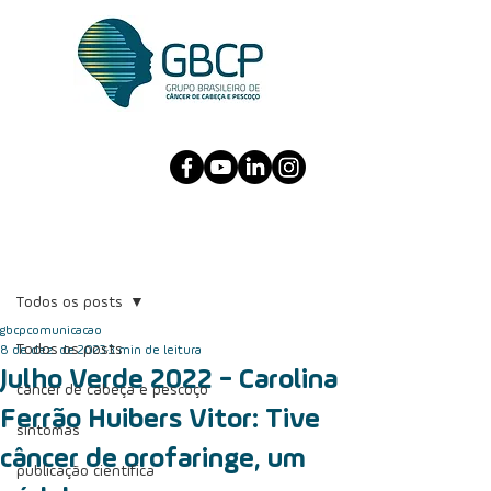
Post
Todos os posts
gbcpcomunicacao
Todos os posts
8 de dez. de 2023
3 min de leitura
Julho Verde 2022 - Carolina
câncer de cabeça e pescoço
Ferrão Huibers Vitor: Tive
sintomas
câncer de orofaringe, um
publicação científica