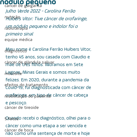
nódulo pequeno
câncer de garganta
Julho Verde 2022 - Carolina Ferrão 
nutrição
Huibers Vitor: Tive câncer de orofaringe, 
um nódulo pequeno e indolor foi o 
radioterapia
primeiro sinal
equipe médica
Meu nome é Carolina Ferrão Huibers Vitor, 
diagnóstico
tenho 45 anos, sou casada com Claudio e 
câncer de glândula salivar
mãe de três filhos. Moramos em Sete 
Lagoas, Minas Gerais e somos muito 
mucosite
felizes. Em 2020, durante a pandemia da 
efeitos do tratamento
Covid-19, fui diagnosticada com câncer de 
orofaringe, um tipo de câncer de cabeça 
reabilitação do paciente
e pescoço.
câncer de tireoide
Quando recebi o diagnóstico, olhei para o 
5 fatos
câncer como uma etapa a ser vencida e 
câncer de boca
não como uma sentença de morte e hoje 