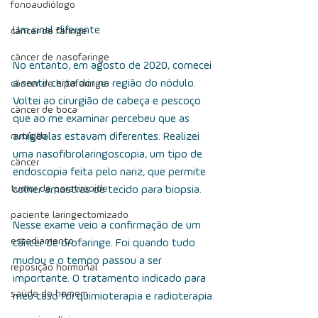
fonoaudiólogo
Um sinal diferente
câncer de faringe
câncer de nasofaringe
No entanto, em agosto de 2020, comecei 
a sentir certa dor na região do nódulo. 
câncer de hipofaringe
Voltei ao cirurgião de cabeça e pescoço 
câncer de boca
que ao me examinar percebeu que as 
nutrição
amígdalas estavam diferentes. Realizei 
uma nasofibrolaringoscopia, um tipo de 
câncer
endoscopia feita pelo nariz, que permite 
tumor de paratireoide
colher amostras de tecido para biopsia. 
paciente laringectomizado
Nesse exame veio a confirmação de um 
estadiamento
câncer de orofaringe. Foi quando tudo 
mudou e o tempo passou a ser 
reposição hormonal
importante. O tratamento indicado para 
saúde do homem
meu caso foi quimioterapia e radioterapia.