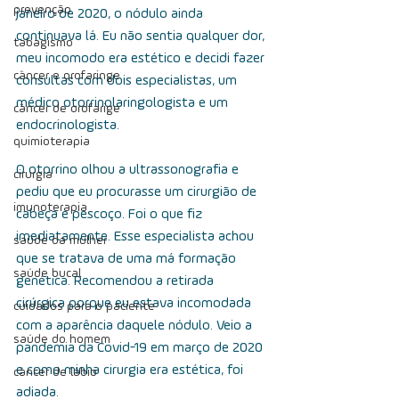
prevenção
janeiro de 2020, o nódulo ainda 
continuava lá. Eu não sentia qualquer dor, 
tabagismo
meu incomodo era estético e decidi fazer 
câncer e orofaringe
consultas com dois especialistas, um 
médico otorrinolaringologista e um 
câncer de orofarige
endocrinologista.
quimioterapia
O otorrino olhou a ultrassonografia e 
cirurgia
pediu que eu procurasse um cirurgião de 
imunoterapia
cabeça e pescoço. Foi o que fiz 
imediatamente.  Esse especialista achou 
saúde da mulher
que se tratava de uma má formação 
saúde bucal
genética. Recomendou a retirada 
cirúrgica porque eu estava incomodada 
cuidados para o paciente
com a aparência daquele nódulo. Veio a 
saúde do homem
pandemia da Covid-19 em março de 2020 
e como minha cirurgia era estética, foi 
câncer de lábio
adiada.