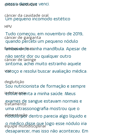
posso dizer que venci.
mitos e verdades
câncer da cavidade oral
Um pequeno incomodo estético
HPV
Tudo começou, em novembro de 2019, 
câncer de garganta
quando percebi um pequeno nódulo 
fatores de risco
embaixo de minha mandíbula. Apesar de 
não sentir dor ou qualquer outro 
câncer de laringe
sintoma, achei muito estranho aquele 
voz
caroço e resolvi buscar avaliação médica. 
deglutição
Sou nutricionista de formação e sempre 
iodoterapia
estive atenta a minha saúde. Meus 
exames de sangue estavam normais e 
tratamento
uma ultrassonografia mostrou que o 
alimentação
nódulo por dentro parecia algo líquido e 
o médico disse que logo esse nódulo iria 
equipe multidisciplinar
desaparecer, mas isso não aconteceu. Em 