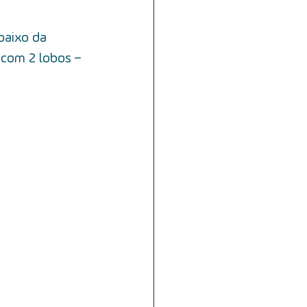
dades
baixo da 
com 2 lobos – 
nge
voz
deglutição
 
abagismo