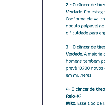
2 - O câncer de tir
Verdade
. Em estági
Conforme ele vai c
nódulo palpável no 
dificuldade para eng
3 - O câncer de tir
Verdade.
 A maioria
homens também pode
prevê 13.780 novos
em mulheres.
4- O câncer de tir
Raio-X?
Mito
. Esse tipo de