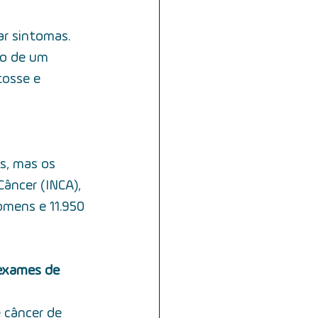
ar sintomas. 
to de um 
tosse e 
s, mas os 
âncer (INCA), 
omens e 11.950 
 exames de 
 câncer de 