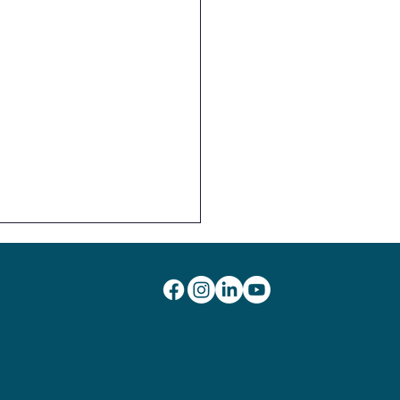
o
o um nódulo no pescoço,