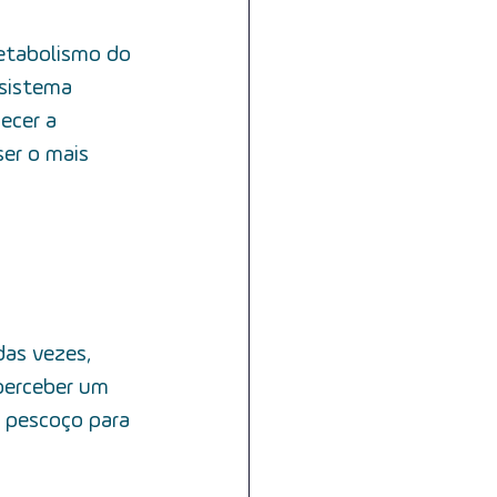
etabolismo do 
sistema 
ecer a 
ser o mais 
das vezes, 
perceber um 
 pescoço para 