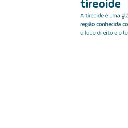
tireoide
reabilitação do paciente
cân
A tireoide é uma gl
região conhecida c
câncer da cavidade oral
HPV
o lobo direito e o 
iodoterapia
tratamento
câncer e orofaringe