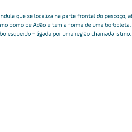
cer de tireoide
5 fatos
câncer de boca
mitos e ver
ândula que se localiza na parte frontal do pescoço, a
omo pomo de Adão e tem a forma de uma borboleta, 
câncer de garganta
fatores de risco
câncer de lari
lobo esquerdo – ligada por uma região chamada istmo.
alimentação
equipe multidisciplinar
prevenção
t