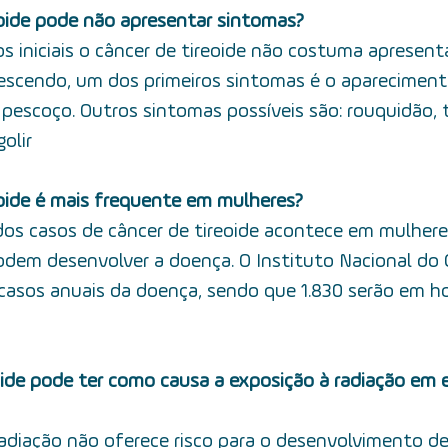
eoide pode não apresentar sintomas?
os iniciais o câncer de tireoide não costuma apresent
rescendo, um dos primeiros sintomas é o aparecimen
pescoço. Outros sintomas possíveis são:  rouquidão, 
olir
eoide é mais frequente em mulheres?
 dos casos de câncer de tireoide acontece em mulhere
m desenvolver a doença. O Instituto Nacional do C
 casos anuais da doença, sendo que 1.830 serão em h
eoide pode ter como causa a exposição à radiação em
 radiação não oferece risco para o desenvolvimento de