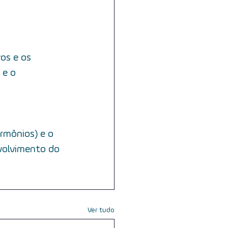
os e os 
 e o 
rmônios) e o 
volvimento do 
Ver tudo