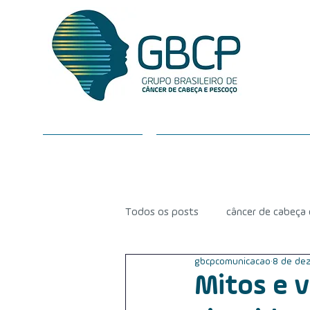
SOBRE O GBCP
CÂNCER DE CABEÇA E P
Todos os posts
câncer de cabeça
gbcpcomunicacao
8 de dez
radioterapia
equipe médica
Mitos e v