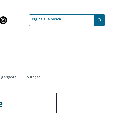
EVENTOS
SEJA MEMBRO
CONTATO
e garganta
nutrição
efeitos do tratamento
e