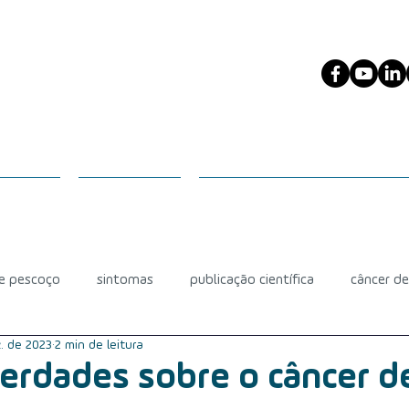
ESCOÇO
PACIENTES
PROFISSIONAIS DA SAÚDE
 e pescoço
sintomas
publicação científica
câncer d
. de 2023
2 min de leitura
diagnóstico
câncer de glândula salivar
mucosite
erdades sobre o câncer d