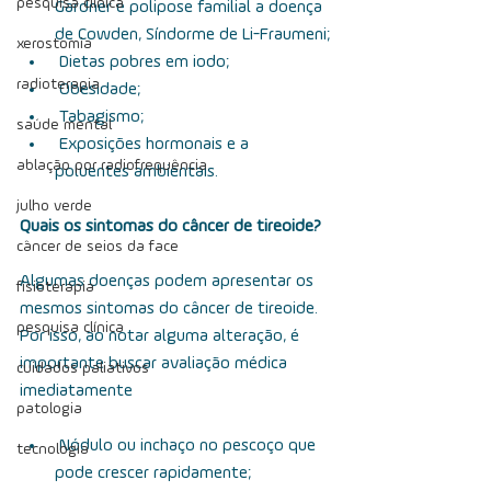
pesquisa clínica
Gardner e polipose familial a doença 
de Cowden, Síndorme de Li-Fraumeni;
xerostomia
 D      ietas pobres em iodo;
radioterapia
  Obesidade;
        Tabagismo;
saúde mental
        Exposições hormonais e a 
ablação por radiofrequência
poluentes ambientais.
julho verde
Quais os sintomas do câncer de tireoide?
câncer de seios da face
Algumas doenças podem apresentar os 
fisioterapia
mesmos sintomas do câncer de tireoide. 
pesquisa clínica
Por isso, ao notar alguma alteração, é 
importante buscar avaliação médica 
cuidados paliativos
imediatamente
patologia
                  Nódulo ou inchaço no pescoço que 
tecnologia
pode crescer rapidamente;