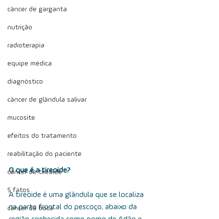
câncer de garganta
nutrição
radioterapia
equipe médica
diagnóstico
câncer de glândula salivar
mucosite
efeitos do tratamento
reabilitação do paciente
O que é a tireoide?
câncer de tireoide
5 fatos
A tireoide é uma glândula que se localiza 
na parte frontal do pescoço, abaixo da 
câncer de boca