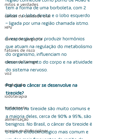
região conhecida como pomo de Adão e 
mitos e verdades
tem a forma de uma borboleta, com 2 
lobos – o lobo direito e o lobo esquerdo 
câncer da cavidade oral
– ligada por uma região chamada istmo.
HPV
É responsável por produzir hormônios 
câncer de garganta
que atuam na regulação do metabolismo 
fatores de risco
do organismo, influenciam no 
câncer de laringe
desenvolvimento do corpo e na atividade 
do sistema nervoso.
voz
deglutição
Por que o câncer se desenvolve na 
tireoide?
iodoterapia
tratamento
Nódulos na tireoide são muito comuns e 
a maioria deles, cerca de 90% a 95%, são 
alimentação
benignos. No Brasil, o câncer da tireoide é 
equipe multidisciplinar
o tumor endocrinológico mais comum e 