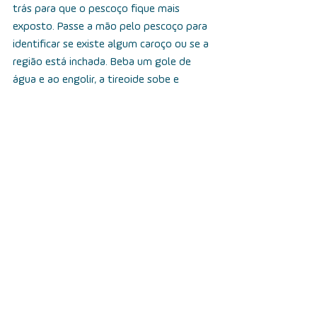
trás para que o pescoço fique mais 
exposto. Passe a mão pelo pescoço para 
identificar se existe algum caroço ou se a 
região está inchada. Beba um gole de 
água e ao engolir, a tireoide sobe e 
desce. Observe se existe algum aumento 
ou saliência enquanto isso.
Como é o tratamento para o câncer de 
tireoide?
O tratamento do câncer de tireoide inclui, 
na maioria dos casos, a cirurgia como 
padrão. Além disso, a iodoterapia e 
terapia hormonal também são 
protocolos muito utilizados. Para alguns 
casos específicos, a indicação pode ser o 
acompanhamento sem tratamento.