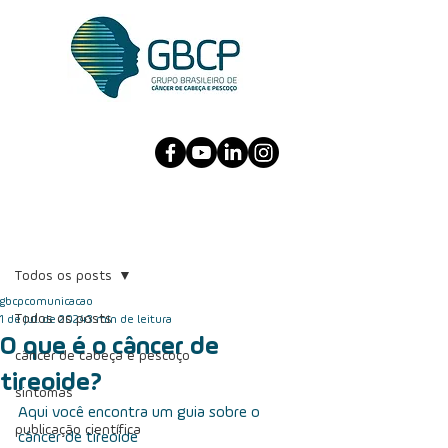
Post
Todos os posts
gbcpcomunicacao
Todos os posts
1 de jul. de 2024
3 min de leitura
O que é o câncer de
câncer de cabeça e pescoço
tireoide?
sintomas
Aqui você encontra um guia sobre o 
publicação científica
câncer de tireoide