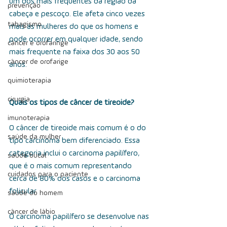
um dos mais frequentes da região da 
prevenção
cabeça e pescoço. Ele afeta cinco vezes 
tabagismo
mais as mulheres do que os homens e 
pode ocorrer em qualquer idade, sendo 
câncer e orofaringe
mais frequente na faixa dos 30 aos 50 
câncer de orofarige
anos.
quimioterapia
cirurgia
Quais os tipos de câncer de tireoide?
imunoterapia
O câncer de tireoide mais comum é o do 
saúde da mulher
tipo carcinoma bem diferenciado. Essa 
categoria inclui o carcinoma papilífero, 
saúde bucal
que é o mais comum representando 
cuidados para o paciente
cerca de 80% dos casos e o carcinoma 
folicular.
saúde do homem
câncer de lábio
O carcinoma papilífero se desenvolve nas 