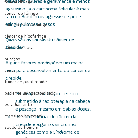
células foliculares e geralmente é menos 
fonoaudiólogo
agressivo. Já o carcinoma folicular é mais 
câncer de faringe
raro no Brasil, mais agressivo e pode 
atingir pulmões e ossos.
câncer de nasofaringe
câncer de hipofaringe
Quais são as causas do câncer de 
tireoide?
câncer de boca
nutrição
Alguns fatores predispõem um maior 
câncer
risco para desenvolvimento do câncer de 
tireoide:
tumor de paratireoide
paciente laringectomizado
      Exposição à radiação: ter sido 
submetido à radioterapia na cabeça 
estadiamento
e pescoço, mesmo em baixas doses;
reposição hormonal
 História familiar de câncer da 
tireoide e algumas síndromes 
saúde do homem
genéticas como a Síndrome de 