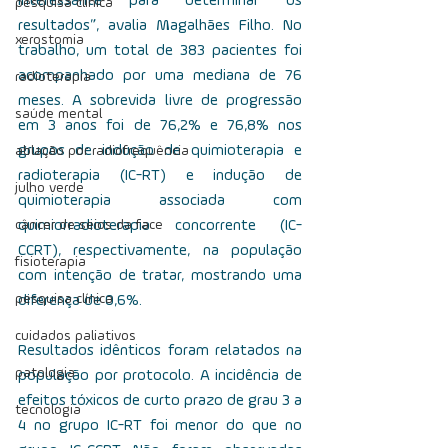
interessante para determinar os 
pesquisa clínica
resultados”, avalia Magalhães Filho. No 
xerostomia
trabalho, um total de 383 pacientes foi 
acompanhado por uma mediana de 76 
radioterapia
meses. A sobrevida livre de progressão 
saúde mental
em 3 anos foi de 76,2% e 76,8% nos 
grupos de indução de quimioterapia e 
ablação por radiofrequência
radioterapia (IC-RT) e indução de 
julho verde
quimioterapia associada com 
câncer de seios da face
quimiorradioterapia concorrente (IC-
CCRT), respectivamente, na população 
fisioterapia
com intenção de tratar, mostrando uma 
pesquisa clínica
diferença de 0,6%.
cuidados paliativos
Resultados idênticos foram relatados na 
patologia
população por protocolo. A incidência de 
efeitos tóxicos de curto prazo de grau 3 a 
tecnologia
4 no grupo IC-RT foi menor do que no 