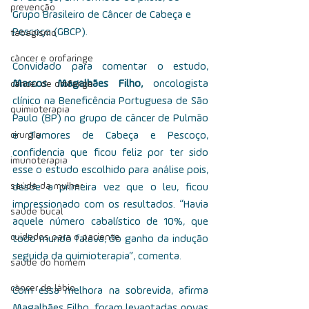
prevenção
Grupo Brasileiro de Câncer de Cabeça e 
Pescoço (GBCP).
tabagismo
câncer e orofaringe
Convidado para comentar o estudo, 
Marcos Magalhães Filho, 
oncologista 
câncer de orofarige
clínico na Beneficência Portuguesa de São 
quimioterapia
Paulo (BP) no grupo de câncer de Pulmão 
cirurgia
e Tumores de Cabeça e Pescoço, 
confidencia que ficou feliz por ter sido 
imunoterapia
esse o estudo escolhido para análise pois, 
saúde da mulher
desde a primeira vez que o leu, ficou 
impressionado com os resultados. “Havia 
saúde bucal
aquele número cabalístico de 10%, que 
cuidados para o paciente
todo mundo falava, do ganho da indução 
seguida da quimioterapia”, comenta.
saúde do homem
câncer de lábio
Com essa melhora na sobrevida, afirma 
Magalhães Filho, foram levantadas novas 