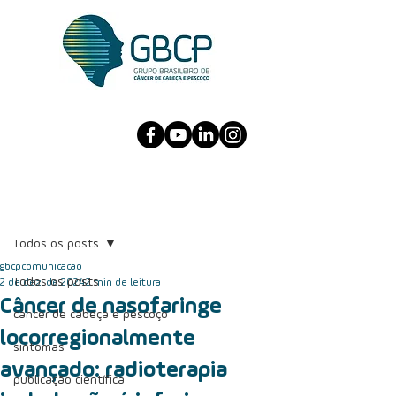
Post
Todos os posts
gbcpcomunicacao
Todos os posts
2 de dez. de 2024
2 min de leitura
Câncer de nasofaringe
câncer de cabeça e pescoço
locorregionalmente
sintomas
avançado: radioterapia
publicação científica