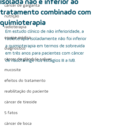
isolada não é inferior ao
câncer de garganta
tratamento combinado com
nutrição
quimioterapia
radioterapia
Em estudo clínico de não inferioridade, a 
equipe médica
radioterapia isoladamente não foi inferior 
a quimioterapia em termos de sobrevida 
diagnóstico
em três anos para pacientes com câncer 
câncer de glândula salivar
de nasofaringe nos estágios III a IVB. 
mucosite
efeitos do tratamento
reabilitação do paciente
câncer de tireoide
5 fatos
câncer de boca