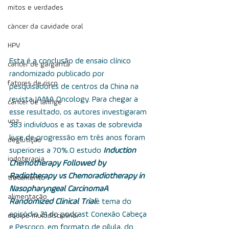
mitos e verdades
câncer da cavidade oral
HPV
Esta é a conclusão de ensaio clínico 
câncer de garganta
randomizado publicado por 
fatores de risco
pesquisadores de centros da China na 
revista JAMA Oncology.  Para chegar a 
câncer de laringe
esse resultado, os autores investigaram 
voz
383 indivíduos e as taxas de sobrevida 
livre de progressão em três anos foram 
deglutição
superiores a 70%.
O estudo 
Induction 
iodoterapia
Chemotherapy Followed by 
Radiotherapy vs Chemoradiotherapy in 
tratamento
Nasopharyngeal CarcinomaA 
alimentação
Randomized Clinical Trial
é tema do 
episódio 21 do podcast Conexão Cabeça 
equipe multidisciplinar
e Pescoço, em formato de pílula, do 