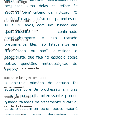
fonoaudiólogo
perguntas. Uma delas se refere às 
câncer de faringe
escolhas para critério de inclusão. “O 
critério foi aquele básico de pacientes de 
câncer de nasofaringe
18 a 70 anos, com um tumor não 
câncer de hipofaringe
queratinizante confirmado 
histologicamente e não tratado 
câncer de boca
previamente. Eles não falavam se era 
nutrição
diferenciado ou não”, questiona o 
especialista, que fala no episódio sobre 
câncer
outras questões metodológicas do 
tumor de paratireoide
estudo.
paciente laringectomizado
O objetivo primário do estudo foi 
estadiamento
sobreviva livre de progressão em três 
anos. “Uma escolha interessante, porque 
reposição hormonal
quando falamos de tratamento curativo, 
saúde do homem
eu acho que um tempo um pouco maior é 