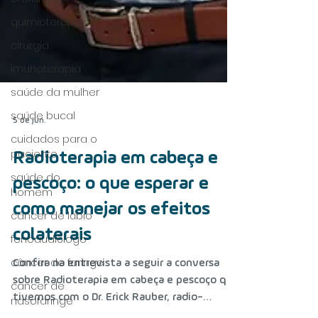
quimioterapia
cirurgia
imunoterapia
saúde da mulher
saúde bucal
cuidados para o
paciente
5 de jun.
saúde do
homem
Radioterapia em cabeça e
câncer de lábio
pescoço: o que esperar e
fonoaudiólogo
como manejar os efeitos
câncer de faringe
colaterais
câncer de
nasofaringe
Confira na entrevista a seguir a conversa