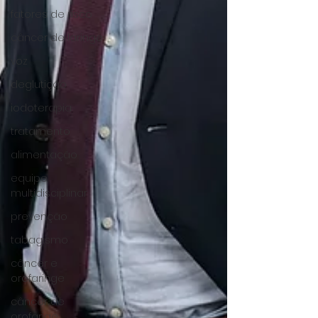
fatores de risco
câncer de laringe
voz
deglutição
iodoterapia
tratamento
alimentação
equipe
multidisciplinar
prevenção
tabagismo
câncer e
orofaringe
câncer de
orofarige