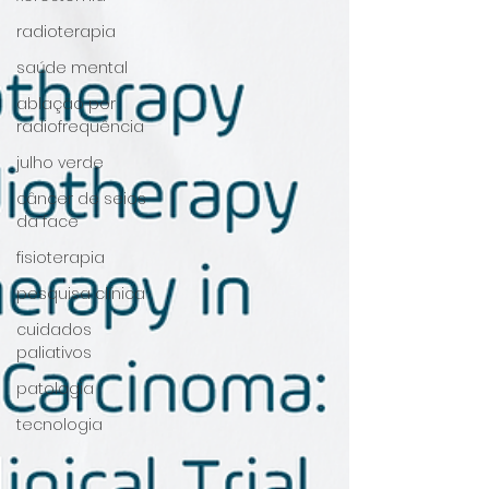
radioterapia
saúde mental
ablação por
radiofrequência
julho verde
câncer de seios
da face
fisioterapia
pesquisa clínica
cuidados
paliativos
patologia
tecnologia