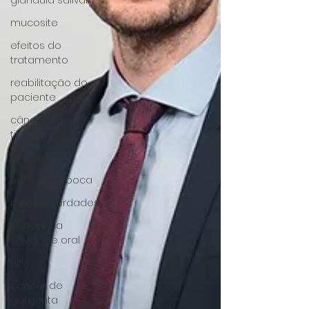
glândula salivar
mucosite
efeitos do
tratamento
reabilitação do
paciente
câncer de
tireoide
5 fatos
câncer de boca
mitos e verdades
câncer da
cavidade oral
HPV
câncer de
garganta