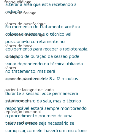
fonoaudiólogo
alterar a área que está recebendo a 
radiação.
câncer de faringe
câncer de nasofaringe
No momento do tratamento você irá 
colocar a máscara e o técnico vai 
câncer de hipofaringe
posicioná-lo corretamente no 
câncer de boca
equipamento para receber a radioterapia. 
O tempo de duração da sessão pode 
nutrição
variar dependendo da técnica utilizada 
câncer
no tratamento, mas será 
aproximadamente de 8 a 12 minutos.
tumor de paratireoide
paciente laringectomizado
Durante a sessão, você permanecerá 
estadiamento
sozinho dentro da sala, mas o técnico 
responsável estará sempre monitorando 
reposição hormonal
o procedimento por meio de uma 
saúde do homem
televisão e caso seja necessário se 
comunicar com ele, haverá um microfone 