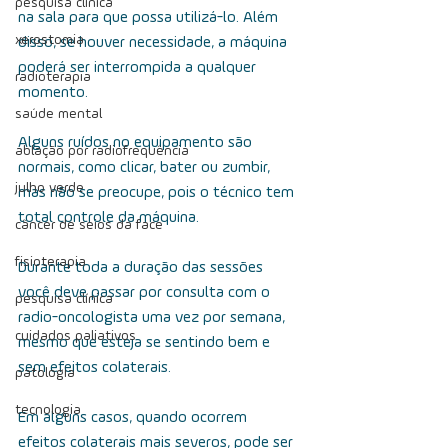
pesquisa clínica
na sala para que possa utilizá-lo. Além 
xerostomia
disso, se houver necessidade, a máquina 
poderá ser interrompida a qualquer 
radioterapia
momento.
saúde mental
Alguns ruídos no equipamento são 
ablação por radiofrequência
normais, como clicar, bater ou zumbir, 
julho verde
mas não se preocupe, pois o técnico tem 
total controle da máquina.
câncer de seios da face
fisioterapia
Durante toda a duração das sessões 
você deve passar por consulta com o 
pesquisa clínica
radio-oncologista uma vez por semana, 
cuidados paliativos
mesmo que esteja se sentindo bem e 
sem efeitos colaterais.
patologia
tecnologia
Em alguns casos, quando ocorrem 
efeitos colaterais mais severos, pode ser 