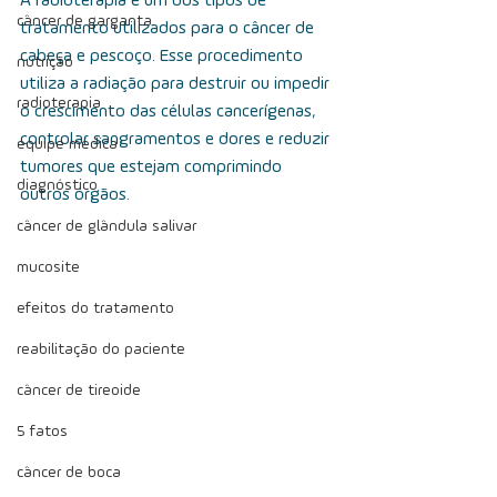
A radioterapia é um dos tipos de 
câncer de garganta
tratamento utilizados para o câncer de 
cabeça e pescoço. Esse procedimento 
nutrição
utiliza a radiação para destruir ou impedir 
radioterapia
o crescimento das células cancerígenas, 
controlar sangramentos e dores e reduzir 
equipe médica
tumores que estejam comprimindo 
diagnóstico
outros órgãos.
câncer de glândula salivar
mucosite
efeitos do tratamento
reabilitação do paciente
câncer de tireoide
5 fatos
câncer de boca