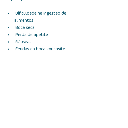
 Dificuldade na ingestão de 
alimentos
 Boca seca
 Perda de apetite
 Náuseas
 Feridas na boca, mucosite
 Alteração na pele (descamação, 
vermelhidão, ressecamento)
 Queda de cabelos e pelos
Ao surgir qualquer um dos sintomas, o 
médico deve ser informado. Ele afará o 
acompanhamento e dará as orientações 
para minimizar esses sintomas.
É importante que haja também um 
acompanhamento de uma equipe 
multiprofissional  antes, durante e depois 