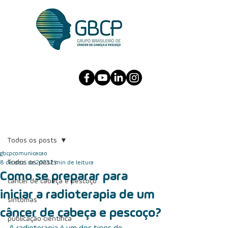
Post
Todos os posts
gbcpcomunicacao
Todos os posts
8 de dez. de 2023
2 min de leitura
Como se preparar para
câncer de cabeça e pescoço
iniciar a radioterapia de um
sintomas
câncer de cabeça e pescoço?
publicação científica