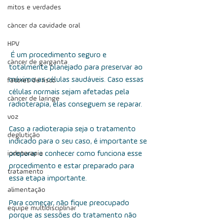
mitos e verdades
câncer da cavidade oral
HPV
 É um procedimento seguro e 
câncer de garganta
totalmente planejado para preservar ao 
máximo as células saudáveis. Caso essas 
fatores de risco
células normais sejam afetadas pela 
câncer de laringe
radioterapia, elas conseguem se reparar.
voz
Caso a radioterapia seja o tratamento 
deglutição
indicado para o seu caso, é importante se 
iodoterapia
preparar e conhecer como funciona esse 
procedimento e estar preparado para 
tratamento
essa etapa importante.
alimentação
Para começar, não fique preocupado 
equipe multidisciplinar
porque as sessões do tratamento não 