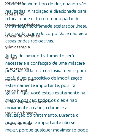
prevenção
causam nenhum tipo de dor, quando são 
realizadas. A radiação é direcionada para 
tabagismo
o local onde está o tumor a partir de 
câncer e orofaringe
uma máquina, chamada acelerador linear, 
localizada longe do corpo. Você não verá 
câncer de orofarige
essas ondas radioativas.
quimioterapia
Antes de iniciar o tratamento será 
cirurgia
necessária a confecção de uma máscara 
imunoterapia
personalizada feita exclusivamente para 
você, é um dispositivo de imobilização 
saúde da mulher
extremamente importante, pois irá 
saúde bucal
garantir que você esteja exatamente na 
mesma posição todos os dias e não 
cuidados para o paciente
movimente a cabeça durante a 
saúde do homem
realização do tratamento. Durante o 
procedimento é importante não se 
câncer de lábio
mexer, porque qualquer movimento pode 