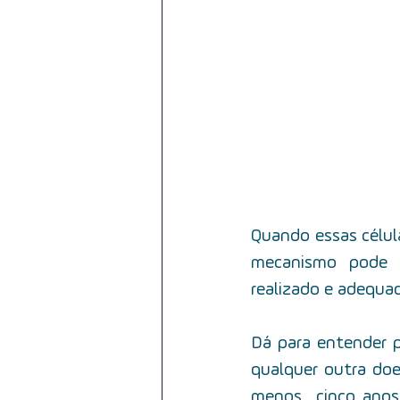
Quando essas célul
mecanismo pode 
realizado e adequad
Dá para entender p
qualquer outra doen
menos,  cinco ano