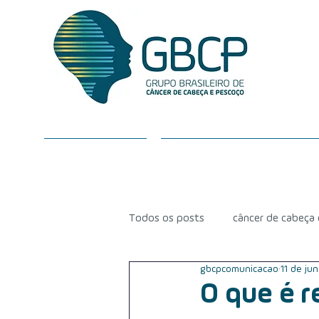
SOBRE O GBCP
CÂNCER DE CABEÇA E P
Todos os posts
câncer de cabeça
gbcpcomunicacao
11 de jun
radioterapia
equipe médica
O que é r