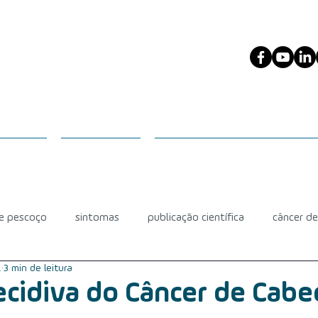
ESCOÇO
PACIENTES
PROFISSIONAIS DA SAÚDE
 e pescoço
sintomas
publicação científica
câncer d
.
3 min de leitura
diagnóstico
câncer de glândula salivar
mucosite
ecidiva do Câncer de Cabe