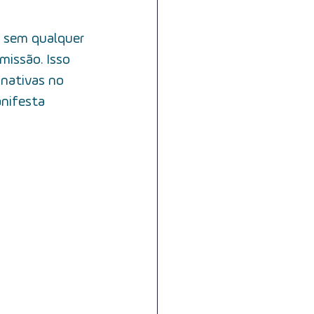
dades
 sem qualquer 
missão. Isso 
nge
voz
deglutição
inativas no 
anifesta 
abagismo