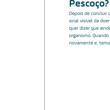
Pescoço?
reabilitação do paciente
cân
Depois de concluir
sinal visível da do
câncer da cavidade oral
HPV
quer dizer que aind
organismo.  Quando 
novamente e, temos 
iodoterapia
tratamento
câncer e orofaringe