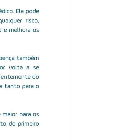
dico. Ela pode 
alquer risco, 
 e melhora os 
doença também 
or volta a se 
dentemente do 
a tanto para o 
 maior para os 
o do primeiro 