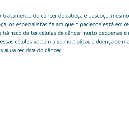
cer de tireoide
5 fatos
câncer de boca
mitos e ver
 o tratamento do câncer de cabeça e pescoço, mesmo
ença, os especialistas falam que o paciente está em re
câncer de garganta
fatores de risco
câncer de lari
a há risco de ter células de câncer muito pequenas e 
essas células voltam a se multiplicar, a doença se m
ai ua recidiva do câncer.
alimentação
equipe multidisciplinar
prevenção
t