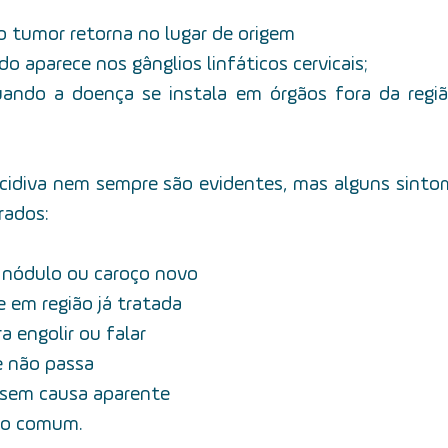
o tumor retorna no lugar de origem
o aparece nos gânglios linfáticos cervicais;
quando a doença se instala em órgãos fora da regiã
ecidiva nem sempre são evidentes, mas alguns sinto
rados:
 de nódulo ou caroço novo
e em região já tratada
a engolir ou falar
 não passa
 sem causa aparente
do comum.