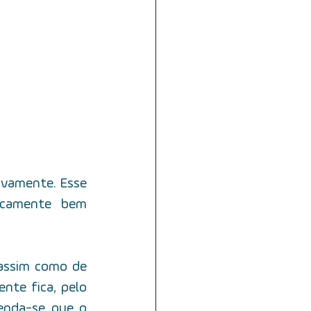
ovamente. Esse 
camente bem 
assim como de 
nte fica, pelo 
enda-se que o 