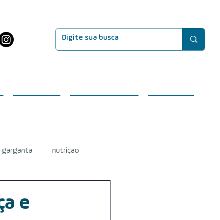
EVENTOS
SEJA MEMBRO
CONTATO
e garganta
nutrição
efeitos do tratamento
ça e