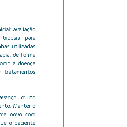
ial: avaliação 
biópsia para 
as utilizadas 
rapia, de forma 
como a doença 
 tratamentos 
 avançou muito 
nto. Manter o 
oma novo com 
ue o paciente 