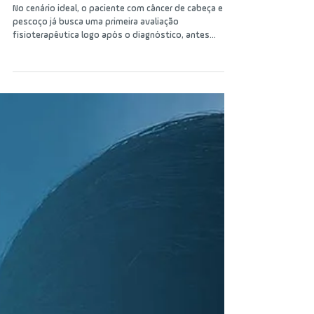
Você sabe qual é o papel do
fisioterapeuta nos cuidados
do paciente com câncer de
cabeça e pescoço?
No cenário ideal, o paciente com câncer de cabeça e
pescoço já busca uma primeira avaliação
fisioterapêutica logo após o diagnóstico, antes
mesmo de iniciar o tratamento oncológico. Isso é
importante, entre outros motivos, porque muitos
pacientes já chegam com comorbidades que vão se
somar aos efeitos do tratamento. Na entrevista, a
fisioterapeuta especializada em oncologia Lorena
Lima Brito Ferreira fala sobre a atuação dessa
especialidade antes, durante e depois do tratamen