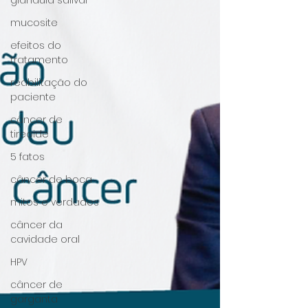
glândula salivar
mucosite
efeitos do
tratamento
reabilitação do
paciente
câncer de
tireoide
5 fatos
câncer de boca
mitos e verdades
câncer da
cavidade oral
HPV
câncer de
garganta