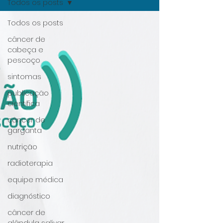
Todos os posts
Todos os posts
câncer de
cabeça e
pescoço
sintomas
publicação
científica
câncer de
garganta
nutrição
radioterapia
equipe médica
diagnóstico
câncer de