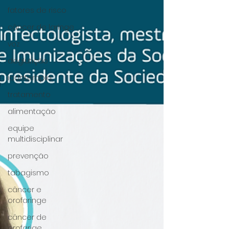
fatores de risco
câncer de laringe
voz
deglutição
iodoterapia
tratamento
alimentação
equipe
multidisciplinar
prevenção
tabagismo
câncer e
orofaringe
câncer de
orofarige