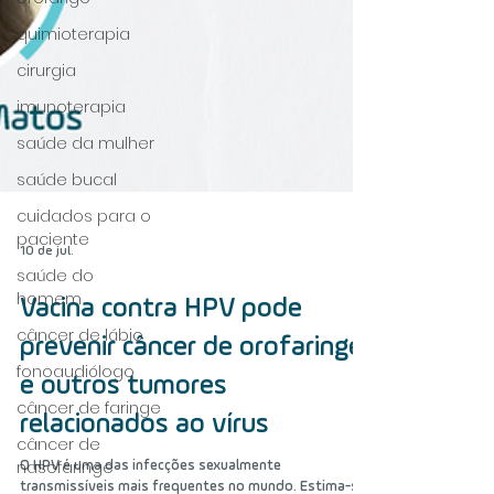
quimioterapia
cirurgia
imunoterapia
saúde da mulher
saúde bucal
cuidados para o
paciente
saúde do
homem
câncer de lábio
10 de jul.
fonoaudiólogo
Vacina contra HPV pode
câncer de faringe
prevenir câncer de orofaringe
câncer de
nasofaringe
e outros tumores