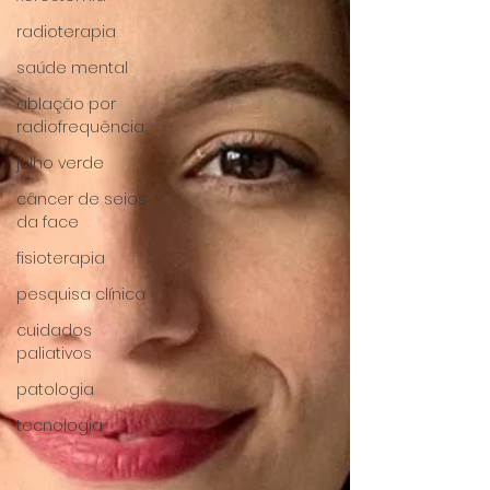
radioterapia
saúde mental
ablação por
radiofrequência
julho verde
câncer de seios
da face
fisioterapia
pesquisa clínica
cuidados
paliativos
patologia
tecnologia