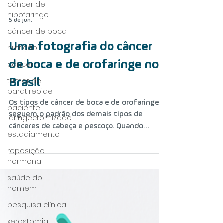
câncer de
hipofaringe
câncer de boca
nutrição
5 de jun.
câncer
Uma fotografia do câncer
tumor de
paratireoide
de boca e de orofaringe no
paciente
Brasil
laringectomizado
estadiamento
Os tipos de câncer de boca e de orofaringe
seguem o padrão dos demais tipos de
reposição
hormonal
cânceres de cabeça e pescoço. Quando
diagnosticados e tratados no início, têm
saúde do
90% de chances de cura. Mas a maioria dos
homem
casos chega aos serviços de saúde em
pesquisa clínica
estado avançado, quando o prognóstico é
xerostomia
desfavorável. No caso da boca, são tumores