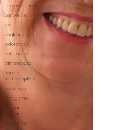
fatores de risco
câncer de laringe
voz
deglutição
iodoterapia
tratamento
alimentação
equipe
multidisciplinar
prevenção
tabagismo
câncer e
orofaringe
câncer de
orofarige