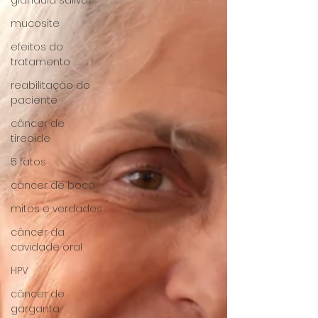
glândula salivar
mucosite
efeitos do
tratamento
reabilitação do
paciente
câncer de
tireoide
5 fatos
câncer de boca
mitos e verdades
câncer da
cavidade oral
HPV
câncer de
garganta