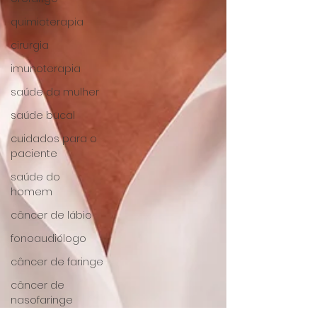
quimioterapia
cirurgia
imunoterapia
saúde da mulher
saúde bucal
cuidados para o
paciente
saúde do
homem
câncer de lábio
fonoaudiólogo
câncer de faringe
câncer de
nasofaringe